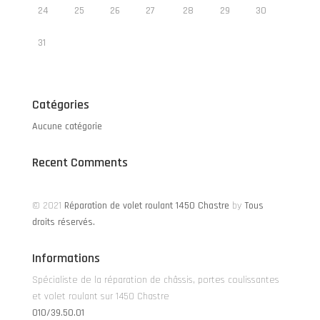
24
25
26
27
28
29
30
31
Catégories
Aucune catégorie
Recent Comments
© 2021
Réparation de volet roulant 1450 Chastre
by
Tous
droits réservés.
Informations
Spécialiste de la réparation de châssis, portes coulissantes
et volet roulant sur 1450 Chastre
010/39.50.01