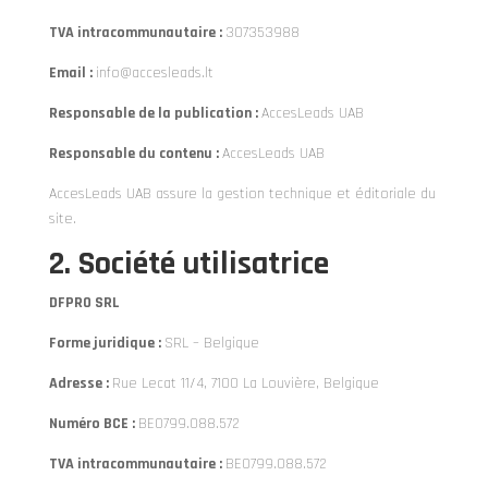
TVA intracommunautaire :
307353988
Email :
info@accesleads.lt
Responsable de la publication :
AccesLeads UAB
Responsable du contenu :
AccesLeads UAB
AccesLeads UAB assure la gestion technique et éditoriale du
site.
2. Société utilisatrice
DFPRO SRL
Forme juridique :
SRL – Belgique
Adresse :
Rue Lecat 11/4, 7100 La Louvière, Belgique
Numéro BCE :
BE0799.088.572
TVA intracommunautaire :
BE0799.088.572