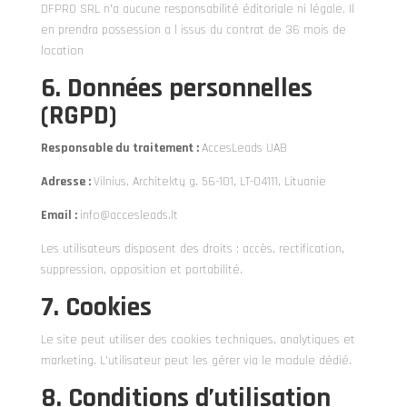
DFPRO SRL n’a aucune responsabilité éditoriale ni légale. Il
en prendra possession a l issus du contrat de 36 mois de
location
6. Données personnelles
(RGPD)
Responsable du traitement :
AccesLeads UAB
Adresse :
Vilnius, Architektų g. 56-101, LT-04111, Lituanie
Email :
info@accesleads.lt
Les utilisateurs disposent des droits : accès, rectification,
suppression, opposition et portabilité.
7. Cookies
Le site peut utiliser des cookies techniques, analytiques et
marketing. L’utilisateur peut les gérer via le module dédié.
8. Conditions d’utilisation