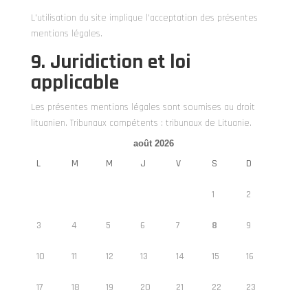
L’utilisation du site implique l’acceptation des présentes
mentions légales.
9. Juridiction et loi
applicable
Les présentes mentions légales sont soumises au droit
lituanien. Tribunaux compétents : tribunaux de Lituanie.
août 2026
L
M
M
J
V
S
D
1
2
3
4
5
6
7
8
9
10
11
12
13
14
15
16
17
18
19
20
21
22
23