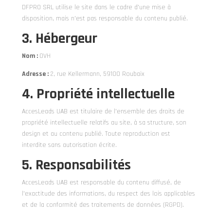
DFPRO SRL utilise le site dans le cadre d’une mise à
disposition, mais n’est pas responsable du contenu publié.
3. Hébergeur
Nom :
OVH
Adresse :
2, rue Kellermann, 59100 Roubaix
4. Propriété intellectuelle
AccesLeads UAB est titulaire de l’ensemble des droits de
propriété intellectuelle relatifs au site, à sa structure, son
design et au contenu publié. Toute reproduction est
interdite sans autorisation écrite.
5. Responsabilités
AccesLeads UAB est responsable du contenu diffusé, de
l’exactitude des informations, du respect des lois applicables
et de la conformité des traitements de données (RGPD).