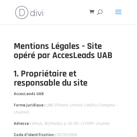
Mentions Légales – Site
opéré par AccesLeads UAB
1. Propriétaire et
responsable du site
AccesLeads UAB
Forme juridique :
UAB (Private Limited Liability Company –
Lituanie)
Adresse :
Vilnius, Architektų g. 56-101, LT-04111, Lituanie
Code d’identification :
307353988